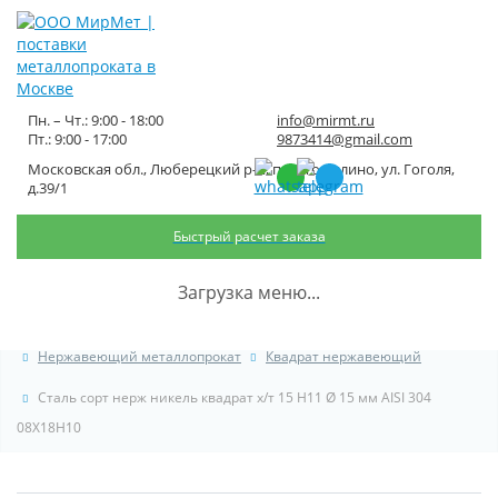
Пн. – Чт.: 9:00 - 18:00
info@mirmt.ru
Пт.: 9:00 - 17:00
9873414@gmail.com
Московская обл., Люберецкий р-н, пос. Томилино, ул. Гоголя,
Сталь сорт нерж никель
д.39/1
квадрат х/т 15 H11 Ø 15 мм AISI
Быстрый расчет заказа
304 08Х18Н10
Загрузка меню...
Главная
Каталог металлопроката
Нержавеющий металлопрокат
Квадрат нержавеющий
Сталь сорт нерж никель квадрат х/т 15 H11 Ø 15 мм AISI 304
08Х18Н10