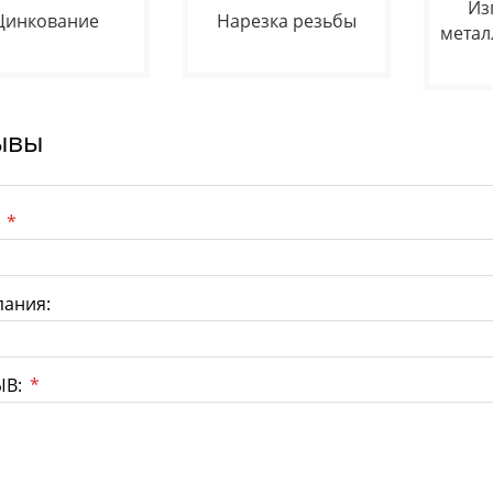
Из
Цинкование
Нарезка резьбы
метал
ывы
:
*
ания:
ЫВ:
*