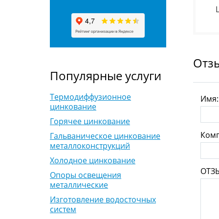
Отз
Популярные услуги
Термодиффузионное
Имя
цинкование
Горячее цинкование
Комп
Гальваническое цинкование
металлоконструкций
Холодное цинкование
ОТЗ
Опоры освещения
металлические
Изготовление водосточных
систем