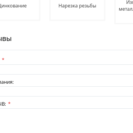
Из
Цинкование
Нарезка резьбы
метал
ывы
:
*
ания:
ЫВ:
*