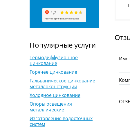
Отз
Популярные услуги
Термодиффузионное
Имя
цинкование
Горячее цинкование
Комп
Гальваническое цинкование
металлоконструкций
Холодное цинкование
ОТЗ
Опоры освещения
металлические
Изготовление водосточных
систем