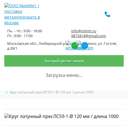
Пн. – Чт.: 9:00 - 18:00
info@mirmt.ru
Пт.: 9:00 - 17:00
9873414@gmail.com
Московская обл., Люберецкий р-н, пос. Томилино, ул. Гоголя,
Круг латунный пресЛС59-1 Ø
д.39/1
120 мм / длина 1000
Быстрый расчет заказа
Главная
Каталог металлопроката
Цветной прокат
Латунь
Загрузка меню...
Круг латунный
Круг латунный пресЛС59-1 Ø 120 мм / длина 1000