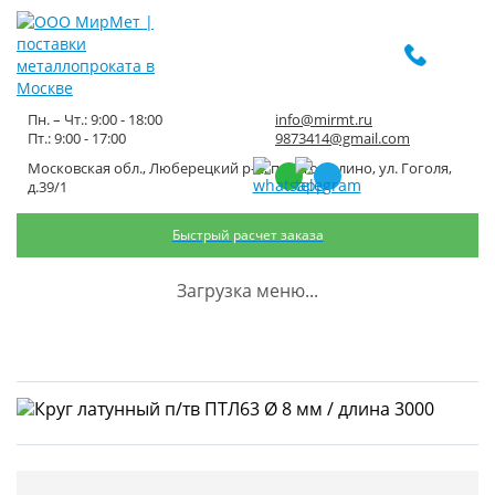
Пн. – Чт.: 9:00 - 18:00
info@mirmt.ru
Пт.: 9:00 - 17:00
9873414@gmail.com
Московская обл., Люберецкий р-н, пос. Томилино, ул. Гоголя,
Круг латунный п/тв ПТЛ63 Ø 8
д.39/1
мм / длина 3000
Быстрый расчет заказа
Главная
Каталог металлопроката
Цветной прокат
Латунь
Загрузка меню...
Круг латунный
Круг латунный п/тв ПТЛ63 Ø 8 мм / длина 3000