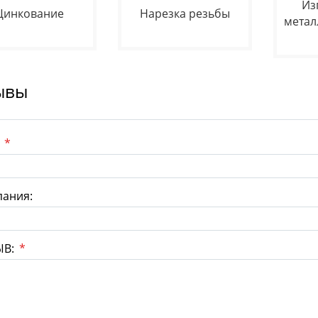
Из
Цинкование
Нарезка резьбы
метал
ывы
:
*
ания:
ЫВ:
*