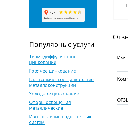
Отз
Популярные услуги
Термодиффузионное
Имя
цинкование
Горячее цинкование
Комп
Гальваническое цинкование
металлоконструкций
Холодное цинкование
ОТЗ
Опоры освещения
металлические
Изготовление водосточных
систем