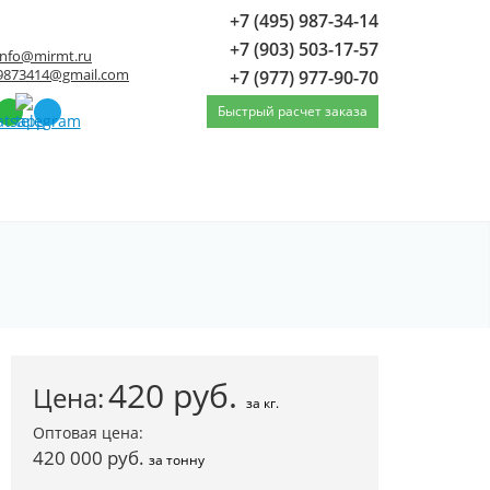
+7 (495) 987-34-14
+7 (903) 503-17-57
info@mirmt.ru
9873414@gmail.com
+7 (977) 977-90-70
Быстрый расчет заказа
нный п/тв ПТ АВЛС59-1 Ø 19 мм / длина 3000
420
руб.
Цена:
за кг.
Оптовая цена:
420 000 руб.
за тонну