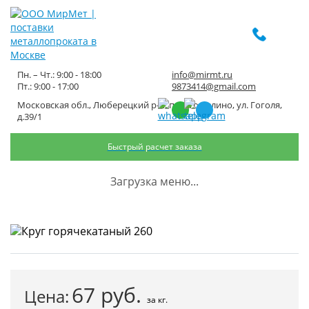
Пн. – Чт.: 9:00 - 18:00
info@mirmt.ru
Пт.: 9:00 - 17:00
9873414@gmail.com
Московская обл., Люберецкий р-н, пос. Томилино, ул. Гоголя,
Круг горячекатаный 260
д.39/1
Быстрый расчет заказа
Главная
Каталог металлопроката
Черный металлопрокат
Круг черный
Круг горячекатаный 260
Загрузка меню...
67
руб.
Цена:
за кг.