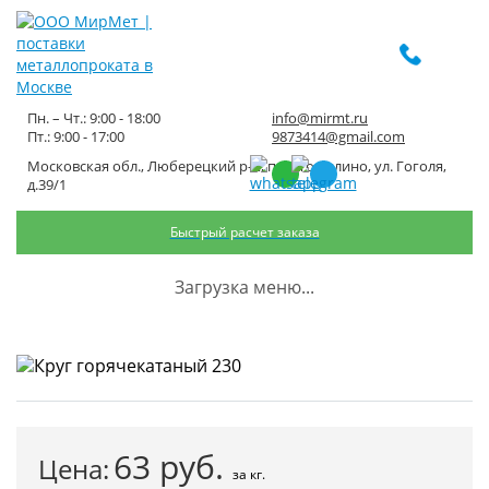
Пн. – Чт.: 9:00 - 18:00
info@mirmt.ru
Пт.: 9:00 - 17:00
9873414@gmail.com
Московская обл., Люберецкий р-н, пос. Томилино, ул. Гоголя,
Круг горячекатаный 230
д.39/1
Быстрый расчет заказа
Главная
Каталог металлопроката
Черный металлопрокат
Круг черный
Круг горячекатаный 230
Загрузка меню...
63
руб.
Цена:
за кг.