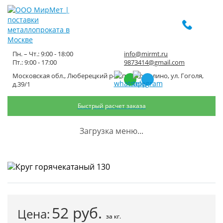
Пн. – Чт.: 9:00 - 18:00
info@mirmt.ru
Пт.: 9:00 - 17:00
9873414@gmail.com
Московская обл., Люберецкий р-н, пос. Томилино, ул. Гоголя,
Круг горячекатаный 130
д.39/1
Быстрый расчет заказа
Главная
Каталог металлопроката
Черный металлопрокат
Круг черный
Круг горячекатаный 130
Загрузка меню...
52
руб.
Цена:
за кг.