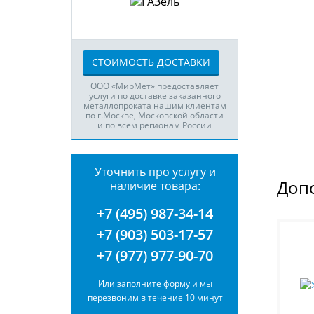
СТОИМОСТЬ ДОСТАВКИ
ООО «МирМет» предоставляет
услуги по доставке заказанного
металлопроката нашим клиентам
по г.Москве, Московской области
и по всем регионам России
Уточнить про услугу и
Доп
наличие товара:
+7 (495) 987-34-14
+7 (903) 503-17-57
+7 (977) 977-90-70
Или заполните форму и мы
перезвоним в течение 10 минут