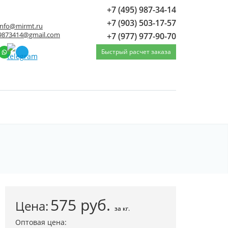
+7 (495) 987-34-14
+7 (903) 503-17-57
info@mirmt.ru
9873414@gmail.com
+7 (977) 977-90-70
Быстрый расчет заказа
нзовый прес БрАЖ9-4 70 мм / длина 3000
575
руб.
Цена:
за кг.
Оптовая цена: