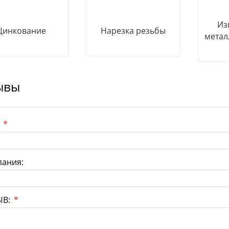
Из
Цинкование
Нарезка резьбы
метал
ывы
:
*
ания:
ЫВ:
*