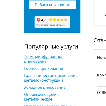
Заказать звонок
Отз
Популярные услуги
Термодиффузионное
Имя
цинкование
Горячее цинкование
Комп
Гальваническое цинкование
металлоконструкций
Холодное цинкование
ОТЗ
Опоры освещения
металлические