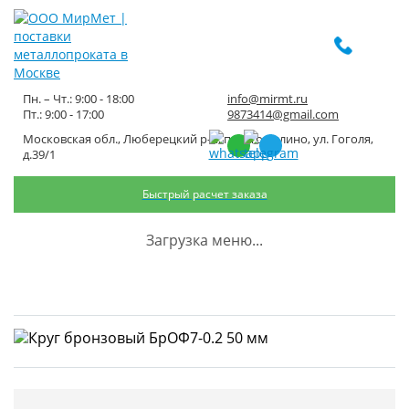
Пн. – Чт.: 9:00 - 18:00
info@mirmt.ru
Пт.: 9:00 - 17:00
9873414@gmail.com
Московская обл., Люберецкий р-н, пос. Томилино, ул. Гоголя,
Круг бронзовый БрОФ7-0.2 50
д.39/1
мм
Быстрый расчет заказа
Главная
Каталог металлопроката
Цветной прокат
Бронза
Загрузка меню...
Круг бронзовый
Круг бронзовый БрОФ7-0.2 50 мм