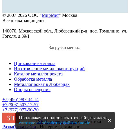
© 2007-2026 ООО "
МирМет
" Москва
Все права защищены.
140070, Московской обл., Люберецкий р-н, пос. Томилино, ул.
Гоголя, д.39/1
Загрузка меню...
Цинкование металла
Изготовление металлоконструкций
Каталог металлопроката
Обработка металла
Металлопрокат в Люберцах
Опоры освещения
+7 (495) 987-34-14
+7 (903) 503-17-57
+7 (977) 977-90-70
Продолжая использовать этот сайт, вы даете
SEO-продвижение
и аналитика
согласие на обработку файлов cookie
Разработка сайта
- Интернет для жизни