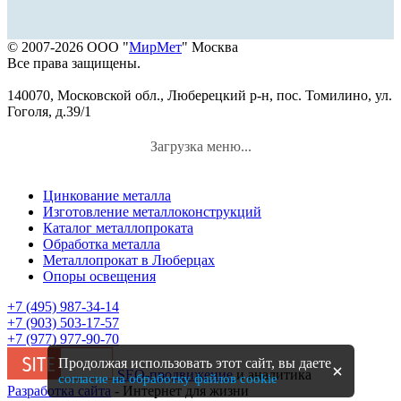
© 2007-2026 ООО "
МирМет
" Москва
Все права защищены.
140070, Московской обл., Люберецкий р-н, пос. Томилино, ул.
Гоголя, д.39/1
Загрузка меню...
Цинкование металла
Изготовление металлоконструкций
Каталог металлопроката
Обработка металла
Металлопрокат в Люберцах
Опоры освещения
+7 (495) 987-34-14
+7 (903) 503-17-57
+7 (977) 977-90-70
Продолжая использовать этот сайт, вы даете
SEO-продвижение
и аналитика
согласие на обработку файлов cookie
Разработка сайта
- Интернет для жизни