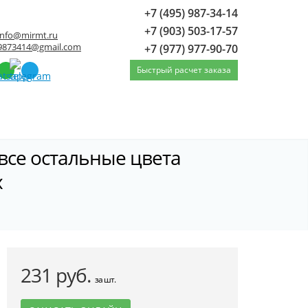
+7 (495) 987-34-14
+7 (903) 503-17-57
info@mirmt.ru
9873414@gmail.com
+7 (977) 977-90-70
Быстрый расчет заказа
все остальные цвета
х
одостока, диаметр 120 мм, Порошковое покрытие, вс
231 руб.
за шт.