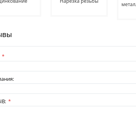
Цинкование
Нарезка резьбы
метал
ывы
:
*
ания:
ЫВ:
*