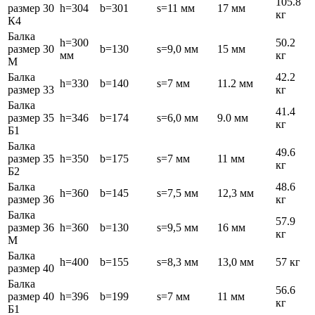
105.8
размер 30
h=304
b=301
s=11 мм
17 мм
кг
К4
Балка
h=300
50.2
размер 30
b=130
s=9,0 мм
15 мм
мм
кг
М
Балка
42.2
h=330
b=140
s=7 мм
11.2 мм
размер 33
кг
Балка
41.4
размер 35
h=346
b=174
s=6,0 мм
9.0 мм
кг
Б1
Балка
49.6
размер 35
h=350
b=175
s=7 мм
11 мм
кг
Б2
Балка
48.6
h=360
b=145
s=7,5 мм
12,3 мм
размер 36
кг
Балка
57.9
размер 36
h=360
b=130
s=9,5 мм
16 мм
кг
М
Балка
h=400
b=155
s=8,3 мм
13,0 мм
57 кг
размер 40
Балка
56.6
размер 40
h=396
b=199
s=7 мм
11 мм
кг
Б1