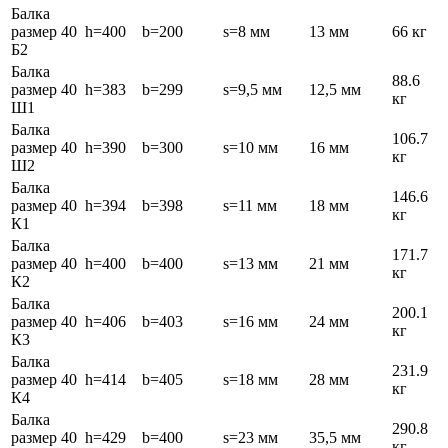
Балка
размер 40
h=400
b=200
s=8 мм
13 мм
66 кг
Б2
Балка
88.6
размер 40
h=383
b=299
s=9,5 мм
12,5 мм
кг
Ш1
Балка
106.7
размер 40
h=390
b=300
s=10 мм
16 мм
кг
Ш2
Балка
146.6
размер 40
h=394
b=398
s=11 мм
18 мм
кг
К1
Балка
171.7
размер 40
h=400
b=400
s=13 мм
21 мм
кг
К2
Балка
200.1
размер 40
h=406
b=403
s=16 мм
24 мм
кг
К3
Балка
231.9
размер 40
h=414
b=405
s=18 мм
28 мм
кг
К4
Балка
290.8
размер 40
h=429
b=400
s=23 мм
35,5 мм
кг