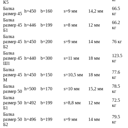
К5
Балка
66.5
h=450
b=160
s=9 мм
14,2 мм
размер 45
кг
Балка
66.2
размер 45
h=446
b=199
s=8 мм
12 мм
кг
Б1
Балка
размер 45
h=450
b=200
s=9 мм
14 мм
76 кг
Б2
Балка
123.5
размер 45
h=440
b=300
s=11 мм
18 мм
кг
Ш1
Балка
77.6
размер 45
h=450
b=150
s=10,5 мм
18 мм
кг
М
Балка
78.5
h=500
b=170
s=10 мм
15,2 мм
размер 50
кг
Балка
72.5
размер 50
h=492
b=199
s=8,8 мм
12 мм
кг
Б1
Балка
79.5
размер 50
h=496
b=199
s=9 мм
14 мм
кг
Б2