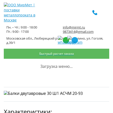
Пн. – Чт.: 9:00 - 18:00
info@mirmt.ru
Пт.: 9:00 - 17:00
9873414@gmail.com
Московская обл., Люберецкий р-н, пос. Томилино, ул. Гоголя,
Балки двутавровые 30 Ш1 АСЧМ
д.39/1
20-93
Быстрый расчет заказа
Главная
Каталог металлопроката
Черный металлопрокат
Загрузка меню...
Балка черная
Балки двутавровые 30 Ш1 АСЧМ 20-93
Характеристики: