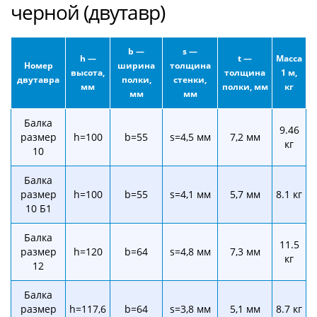
черной (двутавр)
b —
s —
h —
t —
Масса
Номер
ширина
толщина
высота,
толщина
1 м,
двутавра
полки,
стенки,
мм
полки, мм
кг
мм
мм
Балка
9.46
размер
h=100
b=55
s=4,5 мм
7,2 мм
кг
10
Балка
размер
h=100
b=55
s=4,1 мм
5,7 мм
8.1 кг
10 Б1
Балка
11.5
размер
h=120
b=64
s=4,8 мм
7,3 мм
кг
12
Балка
размер
h=117,6
b=64
s=3,8 мм
5,1 мм
8.7 кг