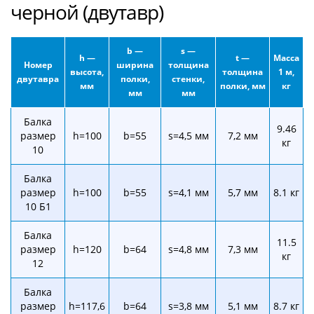
черной (двутавр)
b —
s —
h —
t —
Масса
Номер
ширина
толщина
высота,
толщина
1 м,
двутавра
полки,
стенки,
мм
полки, мм
кг
мм
мм
Балка
9.46
размер
h=100
b=55
s=4,5 мм
7,2 мм
кг
10
Балка
размер
h=100
b=55
s=4,1 мм
5,7 мм
8.1 кг
10 Б1
Балка
11.5
размер
h=120
b=64
s=4,8 мм
7,3 мм
кг
12
Балка
размер
h=117,6
b=64
s=3,8 мм
5,1 мм
8.7 кг