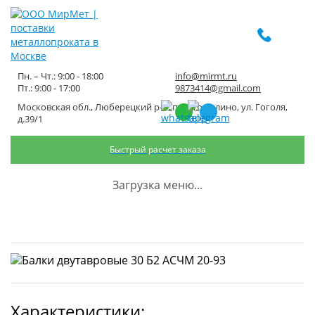
Пн. – Чт.: 9:00 - 18:00
info@mirmt.ru
Пт.: 9:00 - 17:00
9873414@gmail.com
Московская обл., Люберецкий р-н, пос. Томилино, ул. Гоголя,
Балки двутавровые 30 Б2 АСЧМ
д.39/1
20-93
Быстрый расчет заказа
Главная
Каталог металлопроката
Черный металлопрокат
Загрузка меню...
Балка черная
Балки двутавровые 30 Б2 АСЧМ 20-93
Характеристики: