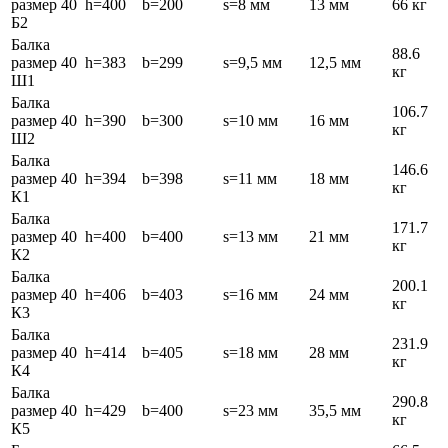
размер 40
h=400
b=200
s=8 мм
13 мм
66 кг
Б2
Балка
88.6
размер 40
h=383
b=299
s=9,5 мм
12,5 мм
кг
Ш1
Балка
106.7
размер 40
h=390
b=300
s=10 мм
16 мм
кг
Ш2
Балка
146.6
размер 40
h=394
b=398
s=11 мм
18 мм
кг
К1
Балка
171.7
размер 40
h=400
b=400
s=13 мм
21 мм
кг
К2
Балка
200.1
размер 40
h=406
b=403
s=16 мм
24 мм
кг
К3
Балка
231.9
размер 40
h=414
b=405
s=18 мм
28 мм
кг
К4
Балка
290.8
размер 40
h=429
b=400
s=23 мм
35,5 мм
кг
К5