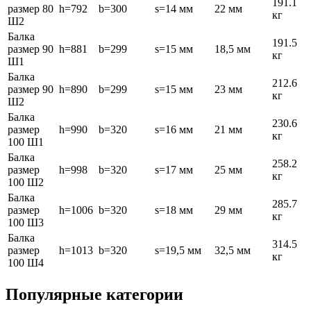
191.1
размер 80
h=792
b=300
s=14 мм
22 мм
кг
Ш2
Балка
191.5
размер 90
h=881
b=299
s=15 мм
18,5 мм
кг
Ш1
Балка
212.6
размер 90
h=890
b=299
s=15 мм
23 мм
кг
Ш2
Балка
230.6
размер
h=990
b=320
s=16 мм
21 мм
кг
100 Ш1
Балка
258.2
размер
h=998
b=320
s=17 мм
25 мм
кг
100 Ш2
Балка
285.7
размер
h=1006
b=320
s=18 мм
29 мм
кг
100 Ш3
Балка
314.5
размер
h=1013
b=320
s=19,5 мм
32,5 мм
кг
100 Ш4
Популярные категории