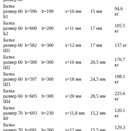
Балка
94.6
размер 60
h=596
b=199
s=10 мм
15 мм
кг
Б1
Балка
105.5
размер 60
h=600
b=200
s=11 мм
17 мм
кг
Б2
Балка
размер 60
h=582
b=300
s=12 мм
17 мм
137 кг
Ш1
Балка
170.7
размер 60
h=589
b=300
s=16 мм
20,5 мм
кг
Ш2
Балка
198.1
размер 60
h=597
b=300
s=18 мм
24,5 мм
кг
Ш3
Балка
225.6
размер 60
h=605
b=300
s=20 мм
28,5 мм
кг
Ш4
Балка
120.1
размер 70
h=693
b=230
s=11,8 мм
15,2 мм
кг
Б0
Балка
129.3
размер 70
h=691
b=260
s=12 мм
15,5 мм