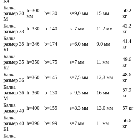
К4
Балка
h=300
50.2
размер 30
b=130
s=9,0 мм
15 мм
мм
кг
М
Балка
42.2
h=330
b=140
s=7 мм
11.2 мм
размер 33
кг
Балка
41.4
размер 35
h=346
b=174
s=6,0 мм
9.0 мм
кг
Б1
Балка
49.6
размер 35
h=350
b=175
s=7 мм
11 мм
кг
Б2
Балка
48.6
h=360
b=145
s=7,5 мм
12,3 мм
размер 36
кг
Балка
57.9
размер 36
h=360
b=130
s=9,5 мм
16 мм
кг
М
Балка
h=400
b=155
s=8,3 мм
13,0 мм
57 кг
размер 40
Балка
56.6
размер 40
h=396
b=199
s=7 мм
11 мм
кг
Б1
Балка