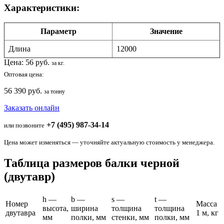
Характеристики:
Параметр
Значение
Длина
12000
Цена:
56
руб.
за кг.
Оптовая цена:
56 390 руб.
за тонну
Заказать онлайн
+7 (495) 987-34-14
или позвоните
Цена может изменяться — уточняйте актуальную стоимость у менеджера.
Таблица размеров балки черной
(двутавр)
h —
b —
s —
t —
Номер
Масса
высота,
ширина
толщина
толщина
двутавра
1 м, кг
мм
полки, мм
стенки, мм
полки, мм