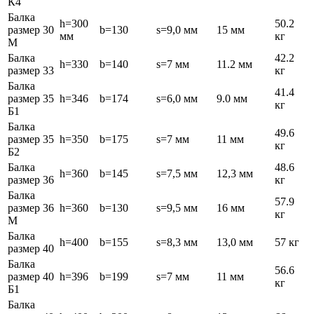
К4
Балка
h=300
50.2
размер 30
b=130
s=9,0 мм
15 мм
мм
кг
М
Балка
42.2
h=330
b=140
s=7 мм
11.2 мм
размер 33
кг
Балка
41.4
размер 35
h=346
b=174
s=6,0 мм
9.0 мм
кг
Б1
Балка
49.6
размер 35
h=350
b=175
s=7 мм
11 мм
кг
Б2
Балка
48.6
h=360
b=145
s=7,5 мм
12,3 мм
размер 36
кг
Балка
57.9
размер 36
h=360
b=130
s=9,5 мм
16 мм
кг
М
Балка
h=400
b=155
s=8,3 мм
13,0 мм
57 кг
размер 40
Балка
56.6
размер 40
h=396
b=199
s=7 мм
11 мм
кг
Б1
Балка