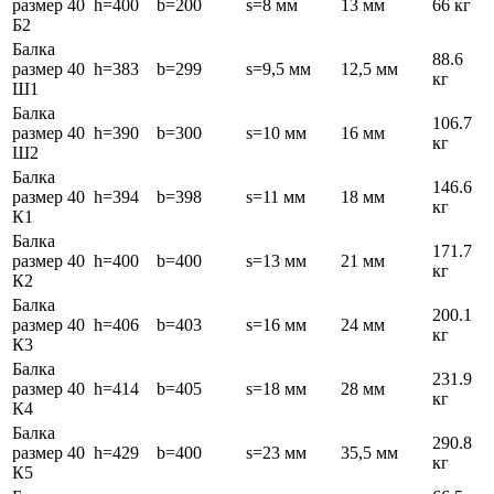
размер 40
h=400
b=200
s=8 мм
13 мм
66 кг
Б2
Балка
88.6
размер 40
h=383
b=299
s=9,5 мм
12,5 мм
кг
Ш1
Балка
106.7
размер 40
h=390
b=300
s=10 мм
16 мм
кг
Ш2
Балка
146.6
размер 40
h=394
b=398
s=11 мм
18 мм
кг
К1
Балка
171.7
размер 40
h=400
b=400
s=13 мм
21 мм
кг
К2
Балка
200.1
размер 40
h=406
b=403
s=16 мм
24 мм
кг
К3
Балка
231.9
размер 40
h=414
b=405
s=18 мм
28 мм
кг
К4
Балка
290.8
размер 40
h=429
b=400
s=23 мм
35,5 мм
кг
К5