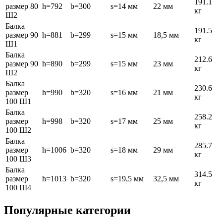
191.1
размер 80
h=792
b=300
s=14 мм
22 мм
кг
Ш2
Балка
191.5
размер 90
h=881
b=299
s=15 мм
18,5 мм
кг
Ш1
Балка
212.6
размер 90
h=890
b=299
s=15 мм
23 мм
кг
Ш2
Балка
230.6
размер
h=990
b=320
s=16 мм
21 мм
кг
100 Ш1
Балка
258.2
размер
h=998
b=320
s=17 мм
25 мм
кг
100 Ш2
Балка
285.7
размер
h=1006
b=320
s=18 мм
29 мм
кг
100 Ш3
Балка
314.5
размер
h=1013
b=320
s=19,5 мм
32,5 мм
кг
100 Ш4
Популярные категории