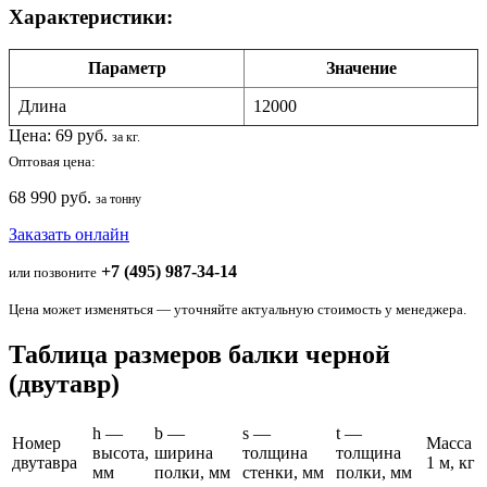
Характеристики:
Параметр
Значение
Длина
12000
Цена:
69
руб.
за кг.
Оптовая цена:
68 990 руб.
за тонну
Заказать онлайн
+7 (495) 987-34-14
или позвоните
Цена может изменяться — уточняйте актуальную стоимость у менеджера.
Таблица размеров балки черной
(двутавр)
h —
b —
s —
t —
Номер
Масса
высота,
ширина
толщина
толщина
двутавра
1 м, кг
мм
полки, мм
стенки, мм
полки, мм