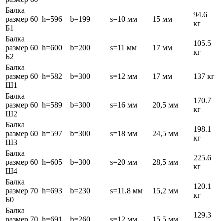
Балка
94.6
размер 60
h=596
b=199
s=10 мм
15 мм
кг
Б1
Балка
105.5
размер 60
h=600
b=200
s=11 мм
17 мм
кг
Б2
Балка
размер 60
h=582
b=300
s=12 мм
17 мм
137 кг
Ш1
Балка
170.7
размер 60
h=589
b=300
s=16 мм
20,5 мм
кг
Ш2
Балка
198.1
размер 60
h=597
b=300
s=18 мм
24,5 мм
кг
Ш3
Балка
225.6
размер 60
h=605
b=300
s=20 мм
28,5 мм
кг
Ш4
Балка
120.1
размер 70
h=693
b=230
s=11,8 мм
15,2 мм
кг
Б0
Балка
129.3
размер 70
h=691
b=260
s=12 мм
15,5 мм