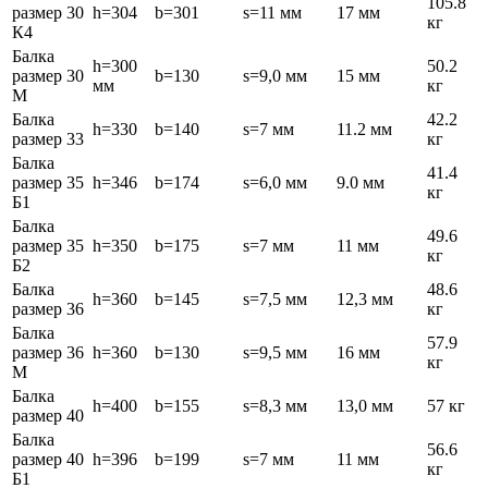
105.8
размер 30
h=304
b=301
s=11 мм
17 мм
кг
К4
Балка
h=300
50.2
размер 30
b=130
s=9,0 мм
15 мм
мм
кг
М
Балка
42.2
h=330
b=140
s=7 мм
11.2 мм
размер 33
кг
Балка
41.4
размер 35
h=346
b=174
s=6,0 мм
9.0 мм
кг
Б1
Балка
49.6
размер 35
h=350
b=175
s=7 мм
11 мм
кг
Б2
Балка
48.6
h=360
b=145
s=7,5 мм
12,3 мм
размер 36
кг
Балка
57.9
размер 36
h=360
b=130
s=9,5 мм
16 мм
кг
М
Балка
h=400
b=155
s=8,3 мм
13,0 мм
57 кг
размер 40
Балка
56.6
размер 40
h=396
b=199
s=7 мм
11 мм
кг
Б1