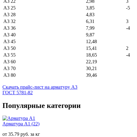
А3 22
2,98
3
А3 25
3,85
-5
А3 28
4,83
А3 32
6,31
3
А3 36
7,99
-4
А3 40
9,87
А3 45
12,48
А3 50
15,41
2
А3 55
18,65
-4
А3 60
22,19
А3 70
30,21
А3 80
39,46
Скачать прайс-лист на арматуру А3
ГОСТ 5781-82
Популярные категории
Арматура А1
(22)
от 35.79 руб. за кг