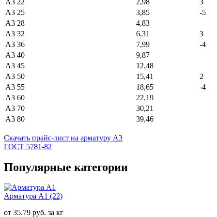
А3 22
2,98
3
А3 25
3,85
-5
А3 28
4,83
А3 32
6,31
3
А3 36
7,99
-4
А3 40
9,87
А3 45
12,48
А3 50
15,41
2
А3 55
18,65
-4
А3 60
22,19
А3 70
30,21
А3 80
39,46
Скачать прайс-лист на арматуру А3
ГОСТ 5781-82
Популярные категории
Арматура А1
(22)
от 35.79 руб. за кг