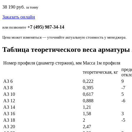
38 190 руб.
за тонну
Заказать онлайн
+7 (495) 987-34-14
или позвоните
Цена может изменяться — уточняйте актуальную стоимость у менеджера.
Таблица теоретического веса арматуры
Номер профиля (диаметр стержня), мм
Масса 1м профиля
пред
теоретическая, кг
откл
А3 6
0,222
9
А3 8
0,395
-7
А3 10
0,617
5
А3 12
0,888
-6
А3 14
1,21
А3 16
1,58
3
А3 18
2
-5
А3 20
2,47