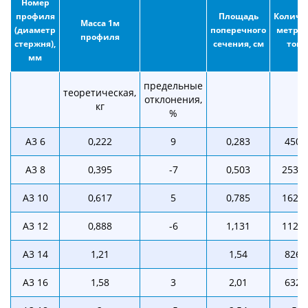
Номер
профиля
Площадь
Количе
Масса 1м
(диаметр
поперечного
метров
профиля
стержня),
сечения, см
тонн
мм
предельные
теоретическая,
отклонения,
кг
%
А3 6
0,222
9
0,283
4504
А3 8
0,395
-7
0,503
2531,
А3 10
0,617
5
0,785
1620,
А3 12
0,888
-6
1,131
1126,
А3 14
1,21
1,54
826,
А3 16
1,58
3
2,01
632,