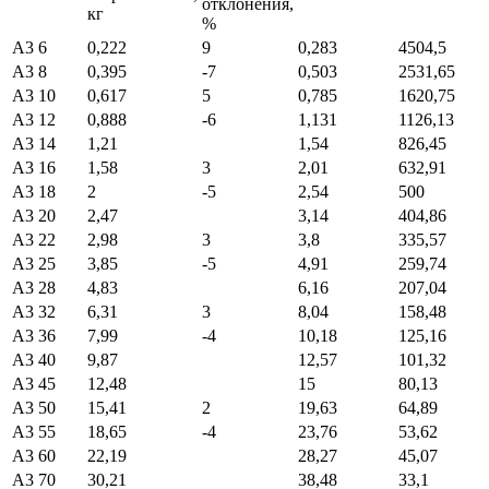
отклонения,
кг
%
А3 6
0,222
9
0,283
4504,5
А3 8
0,395
-7
0,503
2531,65
А3 10
0,617
5
0,785
1620,75
А3 12
0,888
-6
1,131
1126,13
А3 14
1,21
1,54
826,45
А3 16
1,58
3
2,01
632,91
А3 18
2
-5
2,54
500
А3 20
2,47
3,14
404,86
А3 22
2,98
3
3,8
335,57
А3 25
3,85
-5
4,91
259,74
А3 28
4,83
6,16
207,04
А3 32
6,31
3
8,04
158,48
А3 36
7,99
-4
10,18
125,16
А3 40
9,87
12,57
101,32
А3 45
12,48
15
80,13
А3 50
15,41
2
19,63
64,89
А3 55
18,65
-4
23,76
53,62
А3 60
22,19
28,27
45,07
А3 70
30,21
38,48
33,1