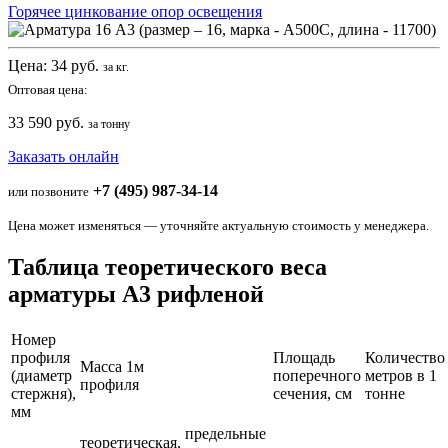
Горячее цинкование опор освещения
Цена:
34
руб.
за кг.
Оптовая цена:
33 590 руб.
за тонну
Заказать онлайн
+7 (495) 987-34-14
или позвоните
Цена может изменяться — уточняйте актуальную стоимость у менеджера.
Таблица теоретического веса
арматуры А3 рифленой
Номер
профиля
Площадь
Количество
Масса 1м
(диаметр
поперечного
метров в 1
профиля
стержня),
сечения, см
тонне
мм
предельные
теоретическая,