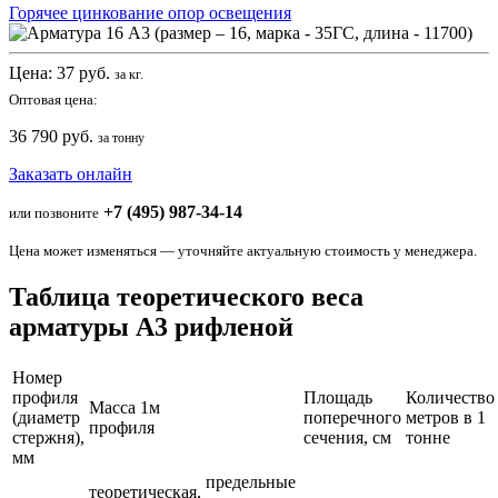
Горячее цинкование опор освещения
Цена:
37
руб.
за кг.
Оптовая цена:
36 790 руб.
за тонну
Заказать онлайн
+7 (495) 987-34-14
или позвоните
Цена может изменяться — уточняйте актуальную стоимость у менеджера.
Таблица теоретического веса
арматуры А3 рифленой
Номер
профиля
Площадь
Количество
Масса 1м
(диаметр
поперечного
метров в 1
профиля
стержня),
сечения, см
тонне
мм
предельные
теоретическая,