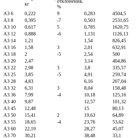
отклонения,
кг
%
А3 6
0,222
9
0,283
4504,5
А3 8
0,395
-7
0,503
2531,65
А3 10
0,617
5
0,785
1620,75
А3 12
0,888
-6
1,131
1126,13
А3 14
1,21
1,54
826,45
А3 16
1,58
3
2,01
632,91
А3 18
2
-5
2,54
500
А3 20
2,47
3,14
404,86
А3 22
2,98
3
3,8
335,57
А3 25
3,85
-5
4,91
259,74
А3 28
4,83
6,16
207,04
А3 32
6,31
3
8,04
158,48
А3 36
7,99
-4
10,18
125,16
А3 40
9,87
12,57
101,32
А3 45
12,48
15
80,13
А3 50
15,41
2
19,63
64,89
А3 55
18,65
-4
23,76
53,62
А3 60
22,19
28,27
45,07
А3 70
30,21
38,48
33,1