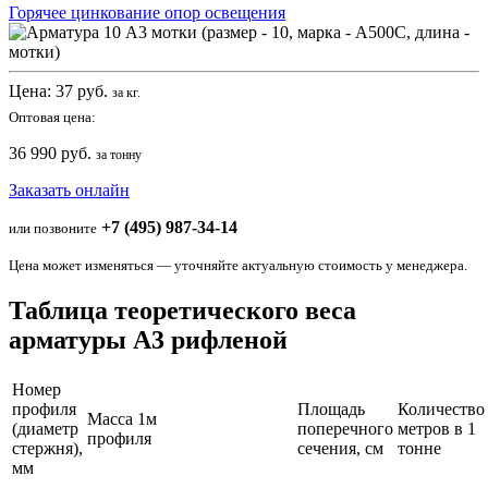
Горячее цинкование опор освещения
Цена:
37
руб.
за кг.
Оптовая цена:
36 990 руб.
за тонну
Заказать онлайн
+7 (495) 987-34-14
или позвоните
Цена может изменяться — уточняйте актуальную стоимость у менеджера.
Таблица теоретического веса
арматуры А3 рифленой
Номер
профиля
Площадь
Количество
Масса 1м
(диаметр
поперечного
метров в 1
профиля
стержня),
сечения, см
тонне
мм