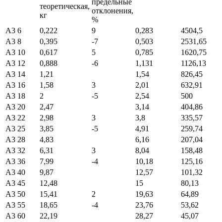
предельные
теоретическая,
отклонения,
кг
%
А3 6
0,222
9
0,283
4504,5
А3 8
0,395
-7
0,503
2531,65
А3 10
0,617
5
0,785
1620,75
А3 12
0,888
-6
1,131
1126,13
А3 14
1,21
1,54
826,45
А3 16
1,58
3
2,01
632,91
А3 18
2
-5
2,54
500
А3 20
2,47
3,14
404,86
А3 22
2,98
3
3,8
335,57
А3 25
3,85
-5
4,91
259,74
А3 28
4,83
6,16
207,04
А3 32
6,31
3
8,04
158,48
А3 36
7,99
-4
10,18
125,16
А3 40
9,87
12,57
101,32
А3 45
12,48
15
80,13
А3 50
15,41
2
19,63
64,89
А3 55
18,65
-4
23,76
53,62
А3 60
22,19
28,27
45,07