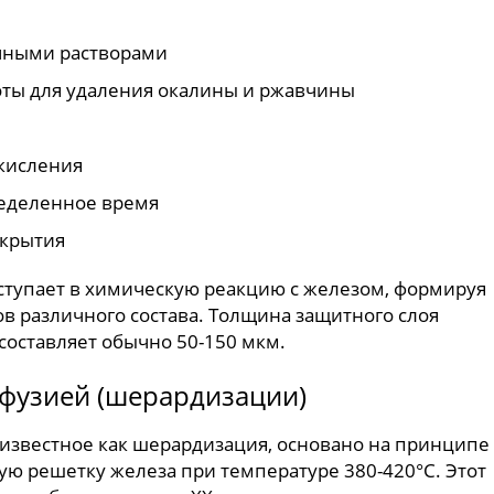
чными растворами
оты для удаления окалины и ржавчины
кисления
ределенное время
окрытия
ступает в химическую реакцию с железом, формируя
в различного состава. Толщина защитного слоя
составляет обычно 50-150 мкм.
фузией (шерардизации)
е известное как шерардизация, основано на принципе
ую решетку железа при температуре 380-420°C. Этот