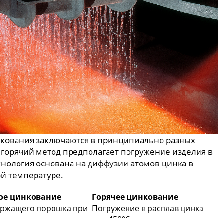
нкования заключаются в принципиально разных
 горячий метод предполагает погружение изделия в
хнология основана на диффузии атомов цинка в
й температуре.
ое цинкование
Горячее цинкование
ержащего порошка при
Погружение в расплав цинка