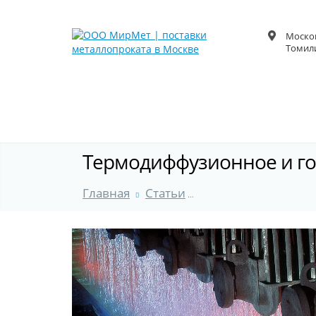
Москов
Томили
Термодиффузионное и го
Главная
Статьи
Термодиффузионное