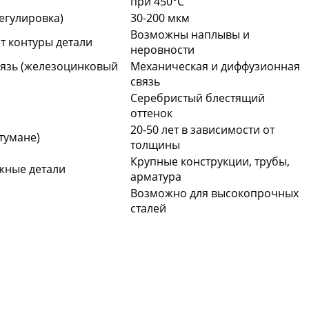
при 450°C
регулировка)
30-200 мкм
Возможны наплывы и
т контуры детали
неровности
вязь (железоцинковый
Механическая и диффузионная
связь
Серебристый блестящий
оттенок
20-50 лет в зависимости от
 тумане)
толщины
Крупные конструкции, трубы,
жные детали
арматура
Возможно для высокопрочных
сталей