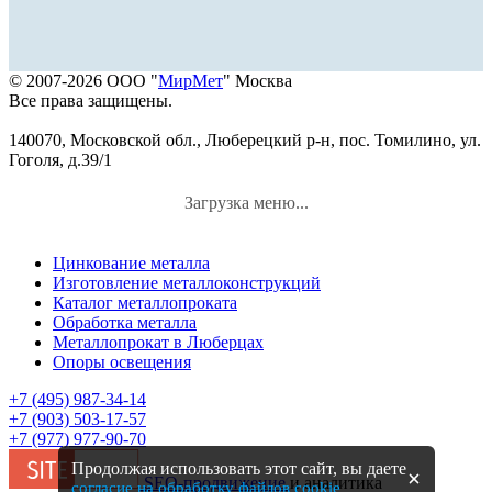
© 2007-2026 ООО "
МирМет
" Москва
Все права защищены.
140070, Московской обл., Люберецкий р-н, пос. Томилино, ул.
Гоголя, д.39/1
Загрузка меню...
Цинкование металла
Изготовление металлоконструкций
Каталог металлопроката
Обработка металла
Металлопрокат в Люберцах
Опоры освещения
+7 (495) 987-34-14
+7 (903) 503-17-57
+7 (977) 977-90-70
Продолжая использовать этот сайт, вы даете
SEO-продвижение
и аналитика
согласие на обработку файлов cookie