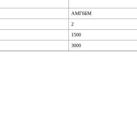
АМГ6БМ
2
1500
3000