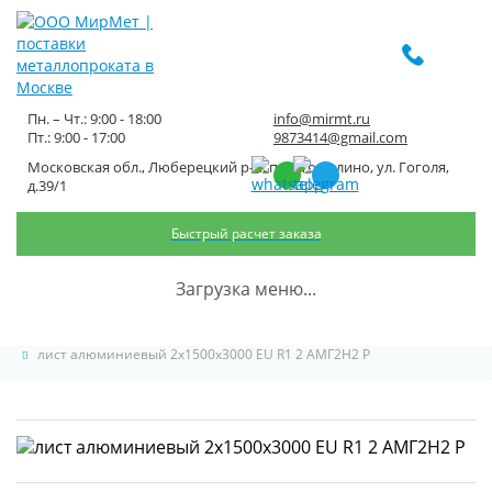
Пн. – Чт.: 9:00 - 18:00
info@mirmt.ru
Пт.: 9:00 - 17:00
9873414@gmail.com
Московская обл., Люберецкий р-н, пос. Томилино, ул. Гоголя,
лист алюминиевый
д.39/1
2x1500x3000 EU R1 2 АМГ2Н2 Р
Быстрый расчет заказа
Главная
Каталог металлопроката
Листовой металлопрокат
Загрузка меню...
Лист алюминиевый
лист алюминиевый 2x1500x3000 EU R1 2 АМГ2Н2 Р